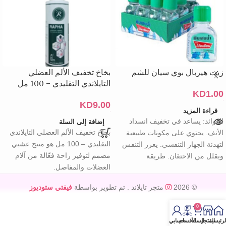
زيت هيربال بوي سيان للشم
بخاخ تخفيف الألم العضلي
التايلاندي التقليدي – 100 مل
KD
1.00
KD
9.00
قراءة المزيد
الفوائد: يساعد في تخفيف انسداد
إضافة إلى السلة
بخاخ تخفيف الألم العضلي التايلاندي
الأنف. يحتوي على مكونات طبيعية
التقليدي – 100 مل هو منتج عشبي
لتهدئة الجهاز التنفسي. يعزز التنفس
مصمم لتوفير راحة فعّالة من آلام
ويقلل من الاحتقان. طريقة
العضلات والمفاصل.
الاستخدام:
© 2026
متجر تايلاند
. تم تطوير بواسطة
فيفتي ستوديوز
0
لرئيسية
المتجر
السله
الأقسام
حسابي