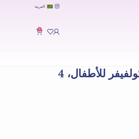
العربية
0
لصقات كوباياشي كولفيفر للأطفال، 4