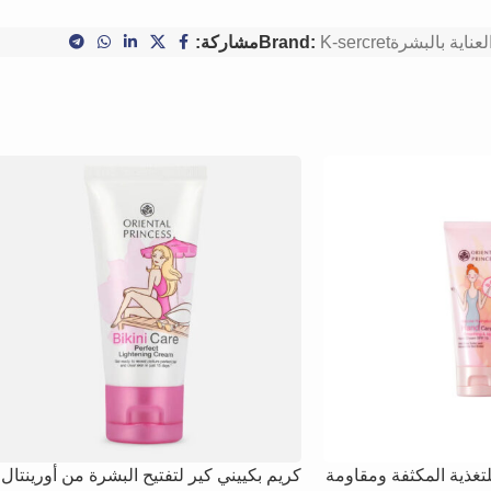
لعناية بالبشرة
K-sercret
Brand:
مشاركة:
للتغذية المكثفة ومقاومة
كريم بكييني كير لتفتيح البشرة من أورينتال