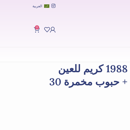
العربية
0
كي سيكريت سيول 1988 كريم للعين
شحمي الشبكية 4٪ + حبوب مخمرة 30