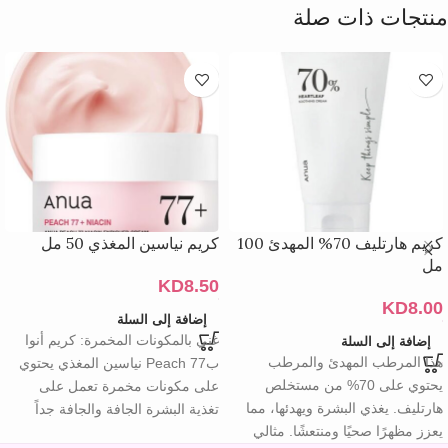
منتجات ذات صلة
كريم هارتليف 70% المهدئ 100
كريم نياسين المغذي 50 مل
مل
KD
8.50
KD
8.00
إضافة إلى السلة
غني بالمكونات المخمرة: كريم أنوا
إضافة إلى السلة
هذا المرطب المهدئ والمرطب
بPeach 77 نياسين المغذي يحتوي
يحتوي على 70% من مستخلص
على مكونات مخمرة تعمل على
هارتليف. يغذي البشرة ويهدئها، مما
تغذية البشرة الجافة والجافة جداً
يعزز مظهرًا صحيًا ومنتعشًا. مثالي