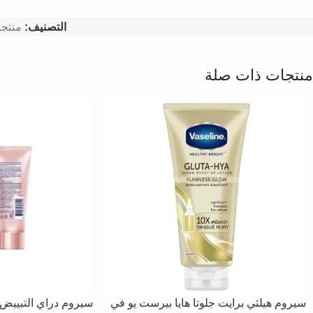
التصنيف:
منتجا
منتجات ذات صلة
سيروم هيلثي برايت جلوتا هايا بيرست يو في
سيروم دراي التبييض الفا