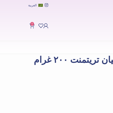
العربية
0
كيراتين بلس برازيليان تريتمنت ٢٠٠ غرام