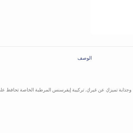
الوصف
ة وجذابة تميزكِ عن غيركِ. تركيبة إيفرسنس المرطبة الخاصة تحافظ عل