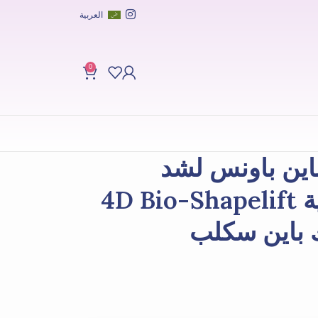
العربية
0
اين باونس لشد
البشرة وشدها بتقنية 4D Bio-Shapelift
 باين سكلب