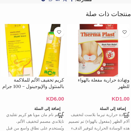
منتجات ذات صلة
وسادة حرارية مفعلة بالهواء
كريم تخفيف الألم للملاكمة
للظهر
بالمنثول والإيوجينول – 100 جرام
KD
6.00
KD
1.00
إضافة إلى السلة
إضافة إلى السلة
وسادة حرارية تيرما بلاست لتخفيف
مرهم نام مان مويا هو كريم تقليدي
آلام الظهر (مفعول بالهواء) تم تصميم
تايلاندي مصمم لتخفيف الألم،
هذه الوسادة الحرارية لتوفير الدفء
ويُستخدم على نطاق واسع من قبل