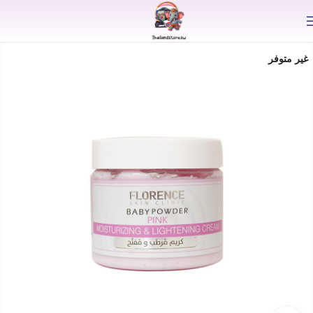
⟫
غير متوفر