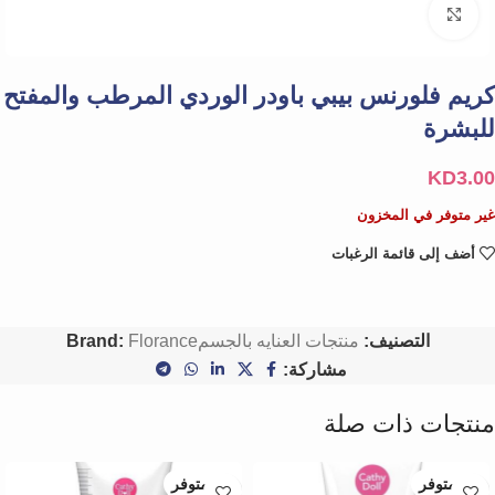
Click to enlarge
كريم فلورنس بيبي باودر الوردي المرطب والمفتح
للبشرة
KD
3.00
غير متوفر في المخزون
أضف إلى قائمة الرغبات
التصنيف:
منتجات العنايه بالجسم
Florance
Brand:
مشاركة:
منتجات ذات صلة
غير متوفر
غير متوفر