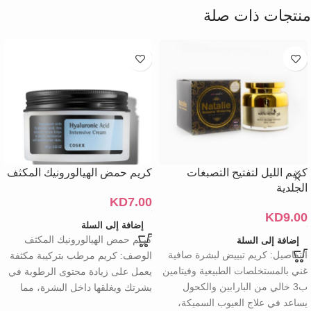
منتجات ذات صلة
كريم الليل لتفتيح التصبغات
كريم حمض الهيالورونيك المكثف
الجلدية
KD
7.00
KD
9.00
إضافة إلى السلة
كريم حمض الهيالورونيك المكثف
إضافة إلى السلة
التفاصيل: كريم تبييض لبشرة صافية
الوصف: كريم مرطب بتركيبة مكثفة
غني بالمستخلصات الطبيعية وفيتامين
يعمل على زيادة محتوى الرطوبة في
ب3 خالي من البارابين والكحول
بشرتك ويغلقها داخل البشرة، مما
يساعد في علاج العيوب السميكة،