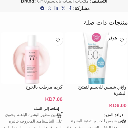
التصنيف:
منتجات العنايه بالجسم
OHO
Brand:
مشاركة:
منتجات ذات صلة
غير متوفر
واقي شمس للجسم لتفتيح
كريم مرطب بالخوخ
البشرة
KD
7.00
KD
6.00
إضافة إلى السلة
تحسين مظهر البشرة الباهتة: يحتوي
قراءة المزيد
واقي شمس للجسم لتفتيح البشرة
على النياسيناميد المعروف بتأثيره
يتميز هذا الواقي الشمسي بتقنية رذاذ
المشرق على البشرة، مما يجعل لون