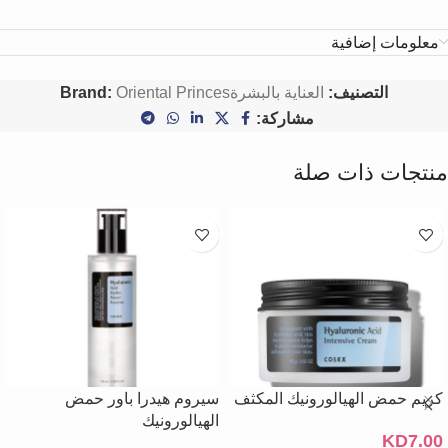
معلومات إضافية
التصنيف:
العناية بالبشرة
Oriental Princes
Brand:
مشاركة:
منتجات ذات صلة
كريم حمض الهيالورونيك المكثف
سيروم هيدرا باور حمض
الهيالورونيك
KD
7.00