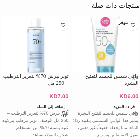
منتجات ذات صلة
غير متوفر
واقي شمس للجسم لتفتيح
تونر بيرش 70% لتعزيز الترطيب
البشرة
– 250 مل
KD
7.00
KD
6.00
قراءة المزيد
إضافة إلى السلة
واقي شمس للجسم لتفتيح البشرة
تونر بيرش 70% لتعزيز الترطيب –
يتميز هذا الواقي الشمسي بتقنية رذاذ
250 مل الوصف: تونر مرطب بتركيبة
الماء، مما يجعله خفيفاً، غير دهني،
غنية بنسبة 70% من مستخلص
سهل الامتصاص وسريع
شجرة البتولا، يساعد