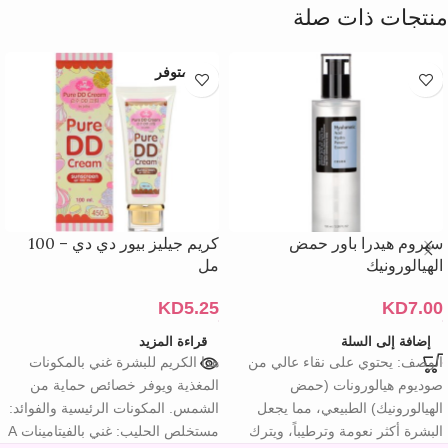
منتجات ذات صلة
غير متوفر
سيروم هيدرا باور حمض
كريم جيليز بيور دي دي – 100
الهيالورونيك
مل
KD
5.25
KD
7.00
إضافة إلى السلة
قراءة المزيد
الوصف: يحتوي على نقاء عالي من
هذا الكريم للبشرة غني بالمكونات
صوديوم هيالورونات (حمض
المغذية ويوفر خصائص حماية من
الهيالورونيك) الطبيعي، مما يجعل
الشمس. المكونات الرئيسية والفوائد:
البشرة أكثر نعومة وترطيباً، ويترك
مستخلص الحليب: غني بالفيتامينات A