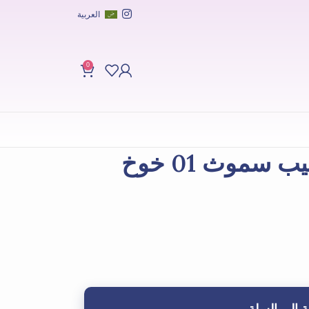
العربية
0
 سموث 01 خوخ