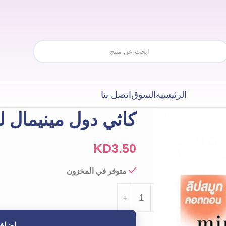
الرئيسيه
السوق
اتصل بنا
كاثي دول مينيمال ليب
KD
3.50
متوفر في المخزون