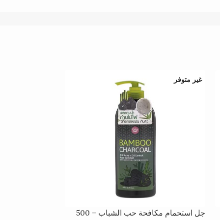
غير متوفر
غير متوفر
جل استحمام مكافحة حب الشباب – 500
كاثي دول منظف رغوة 