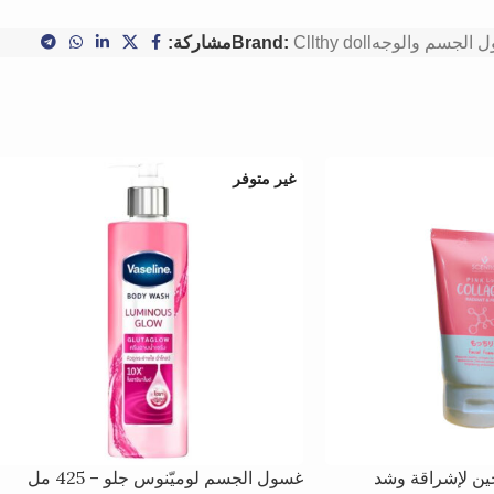
 الجسم والوجه
Cllthy doll
Brand:
مشاركة:
غير متوفر
ين لإشراقة وشد
غسول الجسم لوميّنوس جلو – 425 مل