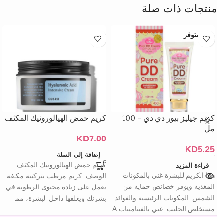
منتجات ذات صلة
غير متوفر
كريم جيليز بيور دي دي – 100
كريم حمض الهيالورونيك المكثف
مل
KD
7.00
KD
5.25
إضافة إلى السلة
كريم حمض الهيالورونيك المكثف
قراءة المزيد
هذا الكريم للبشرة غني بالمكونات
الوصف: كريم مرطب بتركيبة مكثفة
المغذية ويوفر خصائص حماية من
يعمل على زيادة محتوى الرطوبة في
الشمس. المكونات الرئيسية والفوائد:
بشرتك ويغلقها داخل البشرة، مما
مستخلص الحليب: غني بالفيتامينات A