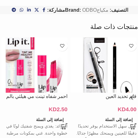
التصنيف:
مكياج
ODBO
Brand:
مشاركة:
منتجات ذات صلة
قلم تحديد العين
احمر شفاه تينت مي هيلثي بالم
KD
2.50
KD
4.00
إضافة إلى السلة
إضافة إلى السلة
كحل سهل الاستخدام يوفر تحديدًا
الفوائد: يغذي ويمنح شفتيك لونًا في
دقيقًا للعينين ويمنحك مظهرًا جذابًا.
خطوة واحدة. غني بمكونات مرطبة