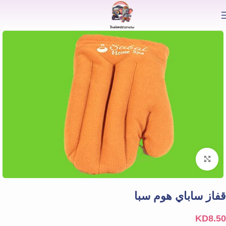
⟫
Click to enlarge
قفاز ساباي هوم سبا
KD
8.50