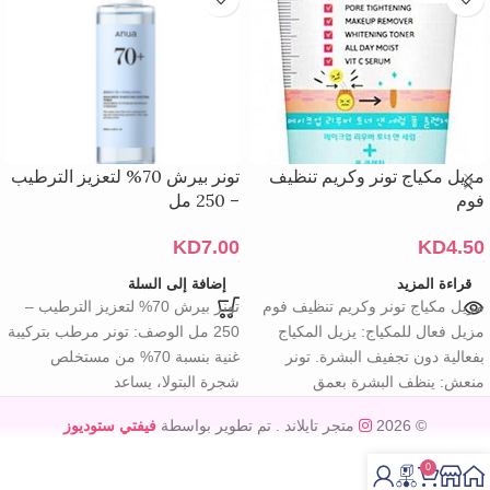
مزيل مكياج تونر وكريم تنظيف
تونر بيرش 70% لتعزيز الترطيب
فوم
– 250 مل
KD
7.00
KD
4.50
قراءة المزيد
إضافة إلى السلة
مزيل مكياج تونر وكريم تنظيف فوم
تونر بيرش 70% لتعزيز الترطيب –
مزيل فعال للمكياج: يزيل المكياج
250 مل الوصف: تونر مرطب بتركيبة
بفعالية دون تجفيف البشرة. تونر
غنية بنسبة 70% من مستخلص
منعش: ينظف البشرة بعمق
شجرة البتولا، يساعد
© 2026
متجر تايلاند
. تم تطوير بواسطة
فيفتي ستوديوز
0