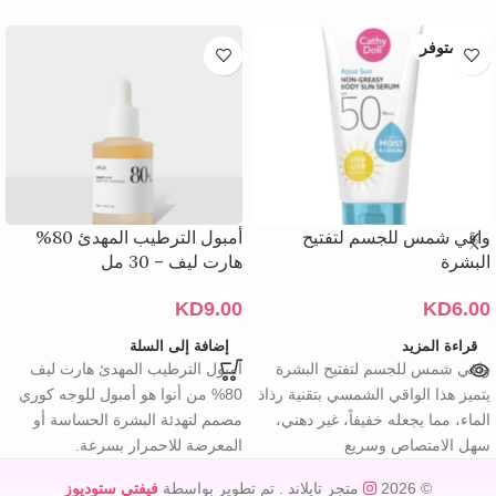
غير متوفر
واقي شمس للجسم لتفتيح
أمبول الترطيب المهدئ 80%
البشرة
هارت ليف – 30 مل
KD
9.00
KD
6.00
قراءة المزيد
إضافة إلى السلة
واقي شمس للجسم لتفتيح البشرة
أمبول الترطيب المهدئ هارت ليف
يتميز هذا الواقي الشمسي بتقنية رذاذ
80% من أنوا هو أمبول للوجه كوري
الماء، مما يجعله خفيفاً، غير دهني،
مصمم لتهدئة البشرة الحساسة أو
سهل الامتصاص وسريع
المعرضة للاحمرار بسرعة.
© 2026
متجر تايلاند
. تم تطوير بواسطة
فيفتي ستوديوز