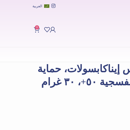
العربية
0
إيناكابسولات، حماية
+، ٣٠ غرام