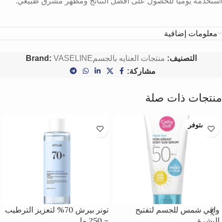
استخدمه يوميًا للحصول على أفضل النتائج ومظهر مشرق طبيعي.
معلومات إضافية
التصنيف:
منتجات العنايه بالجسم
VASELINE
Brand:
مشاركة:
منتجات ذات صلة
غير متوفر
واقي شمس للجسم لتفتيح
تونر بيرش 70% لتعزيز الترطيب
البشرة
– 250 مل