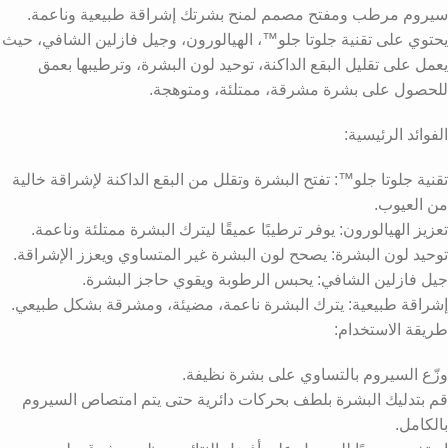
سيروم مرطب ومفتح مصمم لمنح بشرتك إشراقة طبيعية وناعمة.
يحتوي على تقنية جلوتا جلو™، الهيالورون، وجيل فازلين الشافي، حيث
يعمل على تقليل البقع الداكنة، توحيد لون البشرة، وترطيبها بعمق
للحصول على بشرة مشرقة، ممتلئة، ومتوهجة.
الفوائد الرئيسية:
تقنية جلوتا جلو™: تفتح البشرة وتقلل من البقع الداكنة لإشراقة خالية
من العيوب.
تعزيز الهيالورون: يوفر ترطيبًا عميقًا ليترك البشرة ممتلئة وناعمة.
توحيد لون البشرة: يصحح لون البشرة غير المتساوي ويعزز الإشراقة.
جيل فازلين الشافي: يحبس الرطوبة ويقوي حاجز البشرة.
إشراقة طبيعية: يترك البشرة ناعمة، مضيئة، ومشرقة بشكل طبيعي.
طريقة الاستخدام:
وزّع السيروم بالتساوي على بشرة نظيفة.
قم بتدليك البشرة بلطف بحركات دائرية حتى يتم امتصاص السيروم
بالكامل.