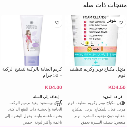
منتجات ذات صلة
غير متوفر
مزيل مكياج تونر وكريم تنظيف
كريم العناية بالركبة لتفتيح الركبة
فوم
– 50 جرام
KD
4.00
KD
4.50
قراءة المزيد
إضافة إلى السلة
مزيل مكياج تونر وكريم تنظيف فوم
يغذي ويستعيد: يعيد ترميم الركب
مزيل فعال للمكياج: يزيل المكياج
الجافة والخشنة ذات البقع الداكنة.
بفعالية دون تجفيف البشرة. تونر
بشرة ناعمة ولينة: يحول البشرة إلى
منعش: ينظف البشرة بعمق
ناعمة وأكثر ليونة. حمض