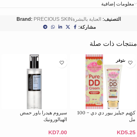
معلومات إضافية
التصنيف:
العناية بالبشرة
PRECIOUS SKIN
Brand:
مشاركة:
منتجات ذات صلة
غير متوفر
كريم جيليز بيور دي دي – 100
سيروم هيدرا باور حمض
مل
الهيالورونيك
KD
7.00
KD
5.25