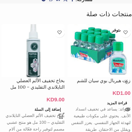
منتجات ذات صلة
غير متوفر
زيت هيربال بوي سيان للشم
بخاخ تخفيف الألم العضلي
التايلاندي التقليدي – 100 مل
KD
1.00
KD
9.00
قراءة المزيد
الفوائد: يساعد في تخفيف انسداد
إضافة إلى السلة
بخاخ تخفيف الألم العضلي التايلاندي
الأنف. يحتوي على مكونات طبيعية
التقليدي – 100 مل هو منتج عشبي
لتهدئة الجهاز التنفسي. يعزز التنفس
مصمم لتوفير راحة فعّالة من آلام
ويقلل من الاحتقان. طريقة