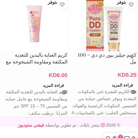
غير متوفر
غير متوفر
كريم جيليز بيور دي دي – 100
كريم العناية باليدين للتغذية
مل
المكثفة ومقاومة الشيخوخة مع
عامل حماية من الشمس SPF 15
KD
5.25
KD
6.00
– 75 جم
قراءة المزيد
قراءة المزيد
هذا الكريم للبشرة غني بالمكونات
كريم العناية باليدين للتغذية المكثفة
المغذية ويوفر خصائص حماية من
ومقاومة الشيخوخة مع عامل حماية
الشمس. المكونات الرئيسية والفوائد:
من الشمس SPF 15 – 75 جم
مستخلص الحليب: غني بالفيتامينات A
المزايا: ترطيب مكثف:
و
© 2026
متجر تايلاند
. تم تطوير بواسطة
فيفتي ستوديوز
0