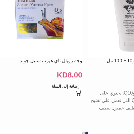
ل
وجه رويال تاي هيرب سنيل جولد
KD
8.00
إضافة إلى السلة
تركيبة غنية بالحليب وQ10: يحتوي على
مكونات الحليب وQ10 التي تعمل على تفتيح
نظيف عميق: ينظف