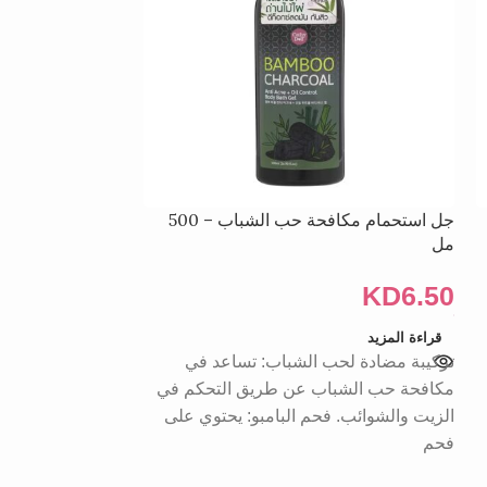
جل استحمام مكافحة حب الشباب – 500
جل منظف متوازن 
مل
بخطوة واحدة 180 مل
KD
7.50
KD
6.50
قراءة المزيد
إضافة إلى السلة
تركيبة مضادة لحب الشباب: تساعد في
مكافحة حب الشباب عن طريق التحكم في
الزيت والشوائب. فحم البامبو: يحتوي على
فحم