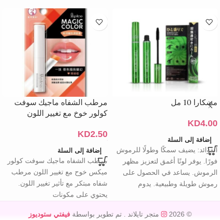
مسكارا 10 مل
مرطب الشفاه ماجيك سوفت
كولور خوخ مع تغيير اللون
KD
4.00
KD
2.50
إضافة إلى السلة
الفوائد: يضيف سمكًا وطولًا للرموش
إضافة إلى السلة
مرطب الشفاه ماجيك سوفت كولور
فورًا. يوفر لونًا أغمق لتعزيز مظهر
ميكس خوح مع تغيير اللون مرطب
الرموش. يساعد في الحصول على
شفاه مبتكر مع تأثير تغيير اللون.
رموش طويلة وطبيعية. يدوم
يحتوي على مكونات
© 2026
متجر تايلاند
. تم تطوير بواسطة
فيفتي ستوديوز