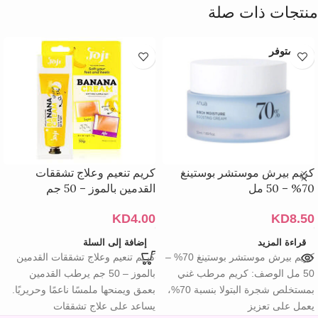
منتجات ذات صلة
غير متوفر
كريم بيرش موستشر بوستينغ
كريم تنعيم وعلاج تشققات
70% – 50 مل
القدمين بالموز – 50 جم
KD
4.00
KD
8.50
قراءة المزيد
إضافة إلى السلة
كريم بيرش موستشر بوستينغ 70% –
كريم تنعيم وعلاج تشققات القدمين
50 مل الوصف: كريم مرطب غني
بالموز – 50 جم يرطب القدمين
بمستخلص شجرة البتولا بنسبة 70%،
بعمق ويمنحها ملمسًا ناعمًا وحريريًا.
يعمل على تعزيز
يساعد على علاج تشققات