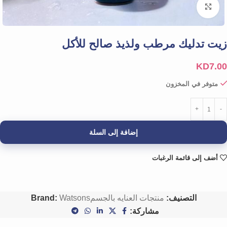
Click to enlarge
زيت تدليك مرطب ولذيذ صالح للأكل
KD
7.00
متوفر في المخزون
إضافة إلى السلة
أضف إلى قائمة الرغبات
التصنيف:
منتجات العنايه بالجسم
Watsons
Brand:
مشاركة: