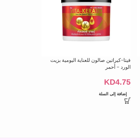
فيتا-كيراتين صالون للعناية اليومية بزيت
سيروم شعر جينيف، عل
الورد – أحمر
KD
2.00
KD
4.75
إضافة إلى السلة
إضافة إلى السلة