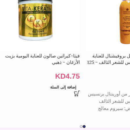
 بروفيشنال للعناية
فيتا-كيراتين صالون للعناية اليومية بزيت
بالشعر مع واقي شمس للشعر التالف – 125
الأرغان – ذهبي
KD
4.75
إضافة إلى السلة
ر من أورينتال برنسيس
 للشعر التالف
مل الغرض: سيروم معالج