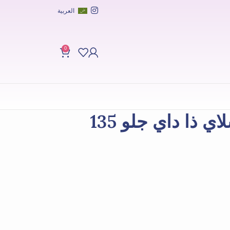
العربية
0
ريكسكين صابون سلاي ذا داي جلو 135