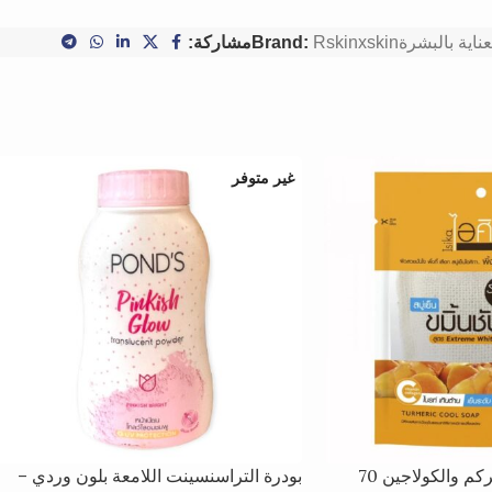
عناية بالبشرة
Rskinxskin
Brand:
مشاركة:
غير متوفر
صابون الأعشاب بالكركم والكولاجين 70
بودرة التراسنسينت اللامعة بلون وردي –