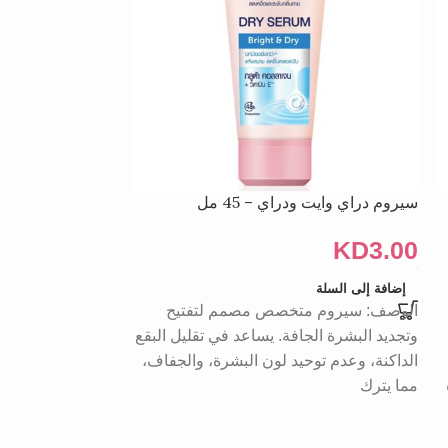
سيروم دراي وايت ودراي – 45 مل
معجون الأسنان با
الصبار وأوراق الجوافة 00
KD
3.00
KD
3.00
إضافة إلى السلة
الوصف: سيروم متخصص مصمم لتفتيح
إضافة إلى السلة
يحتوي معجون الأس
وتجديد البشرة الجافة. يساعد في تقليل البقع
الأعشاب الطبيعية،
الداكنة، وعدم توحيد لون البشرة، والجفاف،
والصبار وأوراق الج
مما يترك
عميقًا