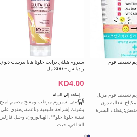
يم تنظيف فوم
سيروم هيلثي برايت جلوتا هايا بيرست ديوي
راديانس – 300 مل
KD
4.00
ريم تنظيف فوم مزيل
إضافة إلى السلة
الوصف: سيروم مرطب ومفتح مصمم لمنح
لمكياج بفعالية دون
بشرتك إشراقة طبيعية وناعمة. يحتوي على
 منعش: ينظف البشرة
تقنية جلوتا جلو™، الهيالورون، وجيل فازلين
الشافي، حيث