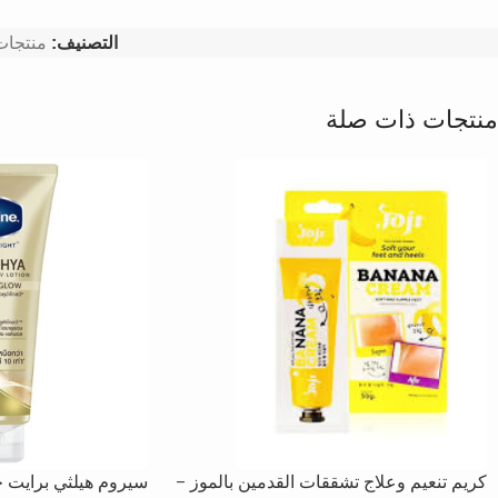
التصنيف:
منتجات 
منتجات ذات صلة
كريم تنعيم وعلاج تشققات القدمين بالموز –
سيروم هيلثي برايت ج