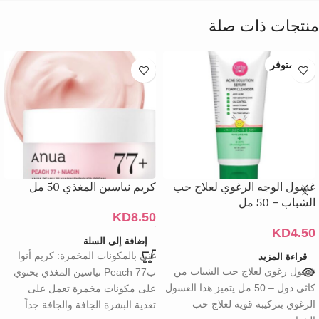
منتجات ذات صلة
غير متوفر
غسول الوجه الرغوي لعلاج حب
كريم نياسين المغذي 50 مل
الشباب – 50 مل
KD
8.50
KD
4.50
إضافة إلى السلة
غني بالمكونات المخمرة: كريم أنوا
قراءة المزيد
غسول رغوي لعلاج حب الشباب من
بPeach 77 نياسين المغذي يحتوي
كاثي دول – 50 مل يتميز هذا الغسول
على مكونات مخمرة تعمل على
الرغوي بتركيبة قوية لعلاج حب
تغذية البشرة الجافة والجافة جداً