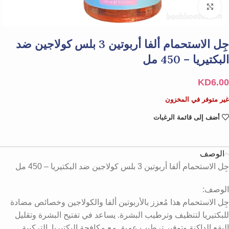
Click to enlarge
جِل الاستحمام ألفا أربوتين 3 بلس كولاجين ضد
البكتيريا – 450 مل
KD
6.00
غير متوفر في المخزون
أضف إلى قائمة الرغبات
الوصف
جِل الاستحمام ألفا أربوتين 3 بلس كولاجين ضد البكتيريا – 450 مل
الوصف:
جِل الاستحمام هذا مُعزز بالأربوتين ألفا والكولاجين وخصائص مضادة
للبكتيريا لتنظيف وترطيب البشرة. يساعد في تفتيح البشرة وتقليل
البقع الداكنة وتوفير ترطيب عميق مع مكافحة البكتيريا. التركيبة