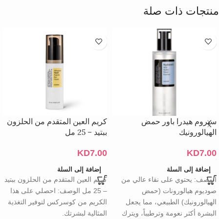
منتجات ذات صلة
سيروم هيدرا باور حمض
كريم العين المتقدم من الحلزون
الهيالورونيك
ببتيد – 25 مل
KD
7.00
KD
7.00
إضافة إلى السلة
إضافة إلى السلة
الوصف: يحتوي على نقاء عالي من
كريم العين المتقدم من الحلزون ببتيد
صوديوم هيالورونات (حمض
– 25 مل الوصف: احصلي على هذا
الهيالورونيك) الطبيعي، مما يجعل
الكريم من كوسركس لتوفير التغذية
البشرة أكثر نعومة وترطيباً، ويترك
المثالية لبشرتك.