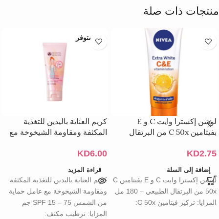
منتجات ذات صلة
غير متوفر
لوشن إكسترا وايت C و E
كريم العناية باليدين للتغذية
بفيتامين C 50x من البرتقال
المكثفة ومقاومة الشيخوخة مع
الطبيعي – 180 مل
عامل حماية من الشمس SPF 15
KD
6.00
KD
2.75
– 75 جم
إضافة إلى السلة
قراءة المزيد
لوشن إكسترا وايت C و E بفيتامين C
كريم العناية باليدين للتغذية المكثفة
50x من البرتقال الطبيعي – 180 مل
ومقاومة الشيخوخة مع عامل حماية
المزايا: تركيز فيتامين C 50x:
من الشمس SPF 15 – 75 جم
المزايا: ترطيب مكثف: