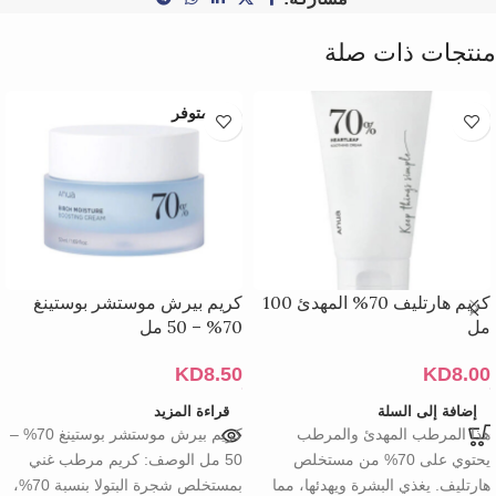
منتجات ذات صلة
غير متوفر
كريم هارتليف 70% المهدئ 100
كريم بيرش موستشر بوستينغ
مل
70% – 50 مل
KD
8.50
KD
8.00
إضافة إلى السلة
قراءة المزيد
هذا المرطب المهدئ والمرطب
كريم بيرش موستشر بوستينغ 70% –
يحتوي على 70% من مستخلص
50 مل الوصف: كريم مرطب غني
هارتليف. يغذي البشرة ويهدئها، مما
بمستخلص شجرة البتولا بنسبة 70%،