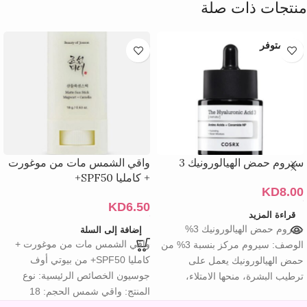
منتجات ذات صلة
غير متوفر
سيروم حمض الهيالورونيك 3
واقي الشمس مات من موغورت
+ كامليا SPF50+
KD
8.00
KD
6.50
قراءة المزيد
سيروم حمض الهيالورونيك 3%
إضافة إلى السلة
واقي الشمس مات من موغورت +
الوصف: سيروم مركز بنسبة 3% من
كامليا SPF50+ من بيوتي أوف
حمض الهيالورونيك يعمل على
جوسيون الخصائص الرئيسية: نوع
ترطيب البشرة، منحها الامتلاء،
المنتج: واقي شمس الحجم: 18
تهدئتها، ودعم