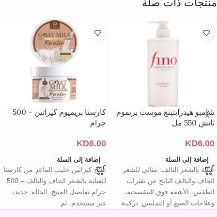
منتجات ذات صلة
شامبو هيدرايتينغ موست بريموم
كارستا بريميوم كيراتين – 500
تاتش 550 مل
جرام
KD
6.00
KD
6.00
إضافة إلى السلة
إضافة إلى السلة
عناية بالشعر التالف: مثالي للشعر
علاج كيراتين حليب الماعز من كارستا
الجاف والتالف الناتج عن تغيرات
للعناية بالشعر الجاف والتالف – 500
الطقس، الأشعة فوق البنفسجية،
جرام تفاصيل المنتج: الحالة: جديد،
وعلاجات الصبغ أو التمليس. تركيبة
غير مستخدم، لم
مرطبة: