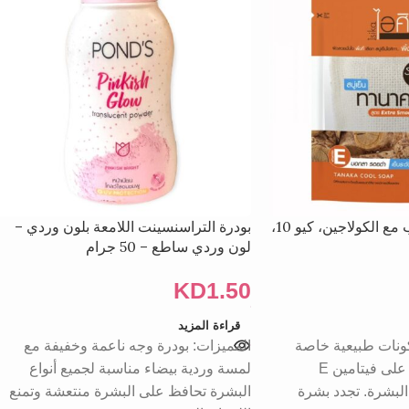
صابون تانكا بالأعشاب مع الكولاجين، كيو 10،
بودرة التراسنسينت اللامعة بلون وردي –
لون وردي ساطع – 50 جرام
KD
1.50
قراءة المزيد
كونات طبيعية خاصة
المميزات: بودرة وجه ناعمة وخفيفة مع
وتركيبة باردة. تحتوي على فيتامين E
لمسة وردية بيضاء مناسبة لجميع أنواع
ترطيب البشرة. تجدد بشرة
البشرة تحافظ على البشرة منتعشة وتمنع