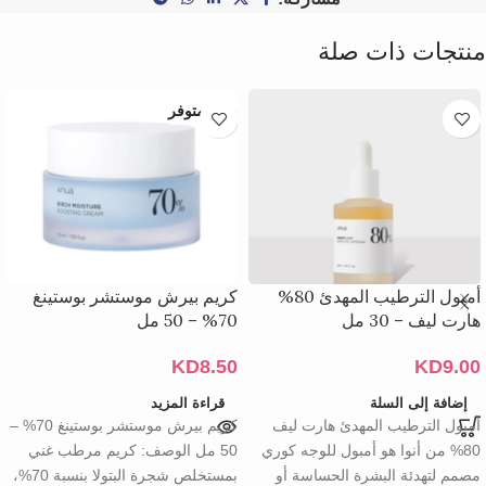
منتجات ذات صلة
غير متوفر
أمبول الترطيب المهدئ 80%
كريم بيرش موستشر بوستينغ
هارت ليف – 30 مل
70% – 50 مل
KD
8.50
KD
9.00
إضافة إلى السلة
قراءة المزيد
أمبول الترطيب المهدئ هارت ليف
كريم بيرش موستشر بوستينغ 70% –
80% من أنوا هو أمبول للوجه كوري
50 مل الوصف: كريم مرطب غني
مصمم لتهدئة البشرة الحساسة أو
بمستخلص شجرة البتولا بنسبة 70%،