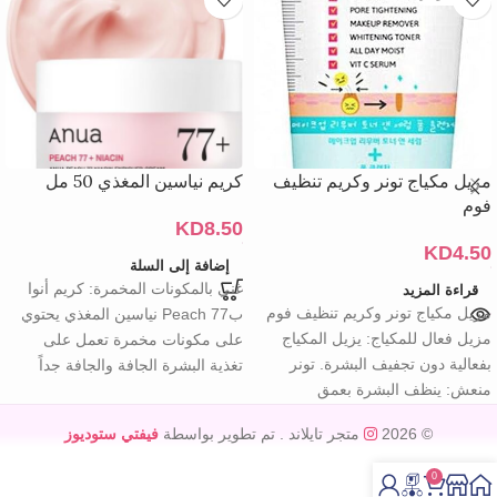
مزيل مكياج تونر وكريم تنظيف
كريم نياسين المغذي 50 مل
فوم
KD
8.50
KD
4.50
إضافة إلى السلة
غني بالمكونات المخمرة: كريم أنوا
قراءة المزيد
مزيل مكياج تونر وكريم تنظيف فوم
بPeach 77 نياسين المغذي يحتوي
مزيل فعال للمكياج: يزيل المكياج
على مكونات مخمرة تعمل على
بفعالية دون تجفيف البشرة. تونر
تغذية البشرة الجافة والجافة جداً
منعش: ينظف البشرة بعمق
© 2026
متجر تايلاند
. تم تطوير بواسطة
فيفتي ستوديوز
0