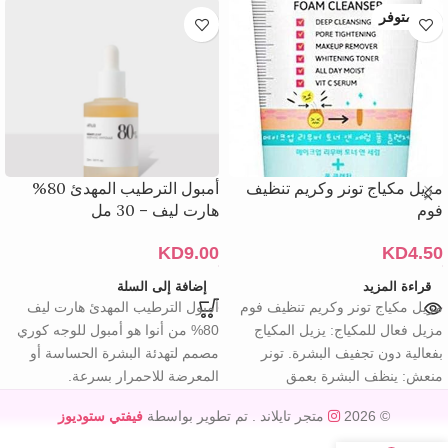
غير متوفر
مزيل مكياج تونر وكريم تنظيف
أمبول الترطيب المهدئ 80%
فوم
هارت ليف – 30 مل
KD
9.00
KD
4.50
قراءة المزيد
إضافة إلى السلة
مزيل مكياج تونر وكريم تنظيف فوم
أمبول الترطيب المهدئ هارت ليف
مزيل فعال للمكياج: يزيل المكياج
80% من أنوا هو أمبول للوجه كوري
بفعالية دون تجفيف البشرة. تونر
مصمم لتهدئة البشرة الحساسة أو
منعش: ينظف البشرة بعمق
المعرضة للاحمرار بسرعة.
© 2026
متجر تايلاند
. تم تطوير بواسطة
فيفتي ستوديوز