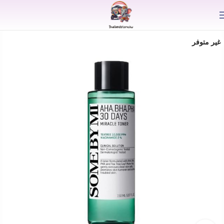
⟫
غير متوفر