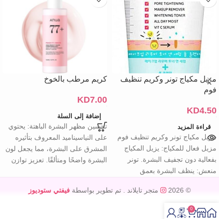
مزيل مكياج تونر وكريم تنظيف
كريم مرطب بالخوخ
فوم
KD
7.00
KD
4.50
إضافة إلى السلة
تحسين مظهر البشرة الباهتة: يحتوي
قراءة المزيد
مزيل مكياج تونر وكريم تنظيف فوم
على النياسيناميد المعروف بتأثيره
مزيل فعال للمكياج: يزيل المكياج
المشرق على البشرة، مما يجعل لون
بفعالية دون تجفيف البشرة. تونر
البشرة واضحًا ومتألقًا. تعزيز توازن
منعش: ينظف البشرة بعمق
© 2026
متجر تايلاند
. تم تطوير بواسطة
فيفتي ستوديوز
0