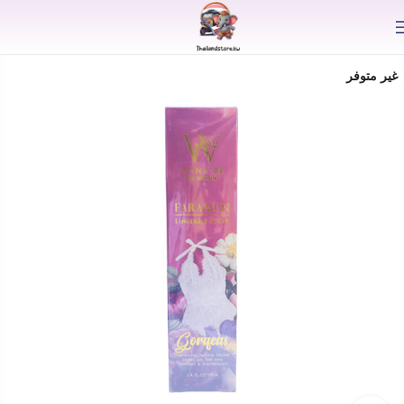
⟫
غير متوفر