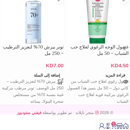
غسول الوجه الرغوي لعلاج حب
تونر بيرش 70% لتعزيز الترطيب
الشباب – 50 مل
– 250 مل
KD
7.00
KD
4.50
قراءة المزيد
إضافة إلى السلة
غسول رغوي لعلاج حب الشباب من
تونر بيرش 70% لتعزيز الترطيب –
كاثي دول – 50 مل يتميز هذا الغسول
250 مل الوصف: تونر مرطب بتركيبة
الرغوي بتركيبة قوية لعلاج حب
غنية بنسبة 70% من مستخلص
الشباب
شجرة البتولا، يساعد
© 2026
متجر تايلاند
. تم تطوير بواسطة
فيفتي ستوديوز
0