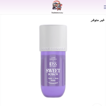
⟫
غير متوفر