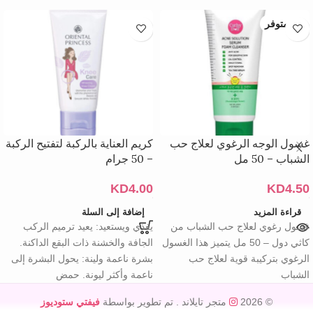
غير متوفر
غسول الوجه الرغوي لعلاج حب
كريم العناية بالركبة لتفتيح الركبة
الشباب – 50 مل
– 50 جرام
KD
4.00
KD
4.50
قراءة المزيد
إضافة إلى السلة
غسول رغوي لعلاج حب الشباب من
يغذي ويستعيد: يعيد ترميم الركب
كاثي دول – 50 مل يتميز هذا الغسول
الجافة والخشنة ذات البقع الداكنة.
الرغوي بتركيبة قوية لعلاج حب
بشرة ناعمة ولينة: يحول البشرة إلى
الشباب
ناعمة وأكثر ليونة. حمض
© 2026
متجر تايلاند
. تم تطوير بواسطة
فيفتي ستوديوز