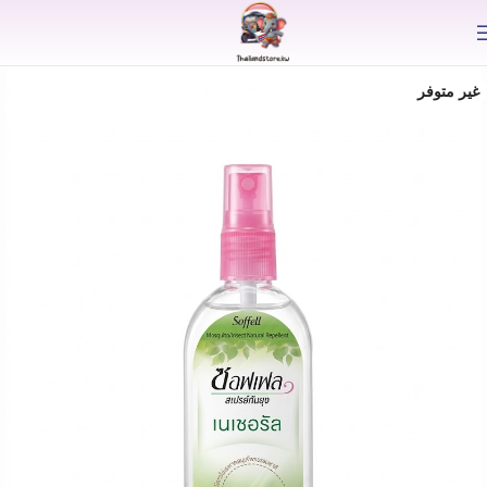
⟫
غير متوفر