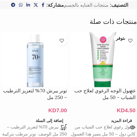
التصنيف:
منتجات العنايه بالجسم
مشاركة:
منتجات ذات صلة
غير متوفر
غسول الوجه الرغوي لعلاج حب
تونر بيرش 70% لتعزيز الترطيب
الشباب – 50 مل
– 250 مل
KD
7.00
KD
4.50
قراءة المزيد
إضافة إلى السلة
غسول رغوي لعلاج حب الشباب من
تونر بيرش 70% لتعزيز الترطيب –
كاثي دول – 50 مل يتميز هذا الغسول
250 مل الوصف: تونر مرطب بتركيبة